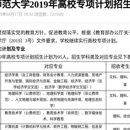
范大学2019年高校专项计划招
年04月17日 18:32 浏览数：[
21168
]
贯彻落实党的教育方针，促进教育公平，根据《教育部办公厅关
厅〔2019〕3号）文件要求，学校继续实行高校专项计划。
生计划及专业
019年高校专项计划招生计划为95人。招生学科类及对应专业见下
对应专业
招收考生
经济学
类（
含工商管理、财务会计教育、人力资源管理、房地产
文科、理科
开发与管理、国际经济与贸易、金融工程、经济学、
经济学（
法
革
学
经济学交叉班）
、
经济学（
数学
经济学交叉班））
地理科学（公费师范）、地理科学类（地理科学（非公费师
文科、理科
范）、人文地理与城乡规划、自然地理与资源环境、地理信息科
革
学）
教育技术学（公费师范）、教育技术学（非师范）、数字媒体技
理科、综
术、科学教育
计算机类（计算机科学与技术、软件工程、物联网工程、信息安
理科、综