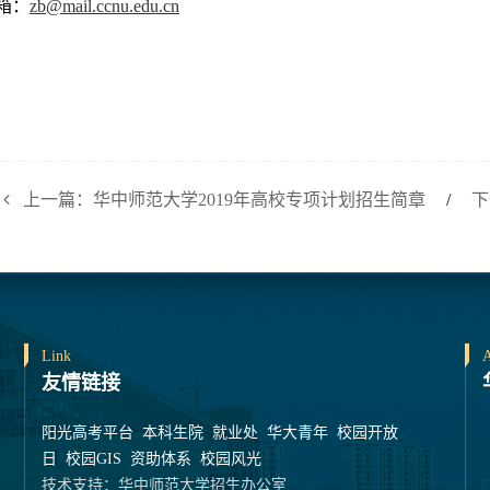
箱：
zb@mail.ccnu.edu.cn
上一篇：华中师范大学2019年高校专项计划招生简章
/
下
Link
A
友情链接
阳光高考平台
本科生院
就业处
华大青年
校园开放
日
校园GIS
资助体系
校园风光
技术支持：华中师范大学招生办公室