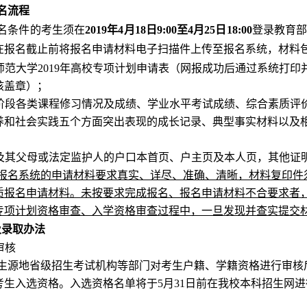
名流程
名条件的考生须在
2019年4月18日9:00至4月25日18:00
登录教育
在报名截止前将报名申请材料电子扫描件上传至报名系统，材料
中师范大学2019年高校专项计划申请表（网报成功后通过系统打
核盖章）；
中阶段各类课程修习情况及成绩、学业水平考试成绩、综合素质评
养和社会实践五个方面突出表现的成长记录、典型事实材料以及
生及其父母或法定监护人的户口本首页、户主页及本人页，其他证
报名系统的申请材料要求真实、详尽、准确、清晰，材料复印件
质报名申请材料。未按要求完成报名、报名申请材料不合要求者
专项计划资格审查、入学资格审查过程中，一旦发现并查实提交
及录取办法
审核
生源地省级招生考试机构等部门对考生户籍、学籍资格进行审核
考生入选资格。入选资格名单将于
5月31日前在我校本科招生网