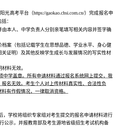
部阳光高考平台（
https://gaokao.chsi.com.cn/）完成报名申
包括：
印并由本人、中学负责人分别亲笔填写相关内容并签字确
价档案（包括记载学生在思想品德、学业水平、身心健
相关证明）及其他反映学生成长与发展情况的写实性材
明材料无效。
须中学盖章。所有申请材料通过报名系统网上提交，我
，报名无效。考生个人对上传材料真实性、合法性负
材料有作假情况，一律取消资格。
后，学校将组织专家组对考生提交的报名申请材料进行
进行公示，并报教育部及考生源地省级招生考试机构备