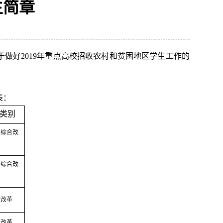
生简章
于做好
2019年重点高校招收农村和贫困地区学生工作的
表：
类别
、综合改
、综合改
合改革
合改革