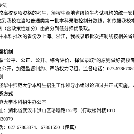
办法
校高校专项资格的考生，须按生源地省级招生考试机构的统一安
达到我校在当地普通类第一批本科录取控制分数线，将依据我校
绩（含政策性加分）由高分到低分择优录取。
并本科批次的省份及上海、浙江，我校录取批次控制线按相关省
督机制
循
“公平、公正、公开、综合评价、择优录取”的原则做好高校
开，加强监督制约、严防权力寻租。监督电话：027-67867080、
则
经华中师范大学本科生招生工作领导小组讨论通过并正式实施，
系方式
范大学本科招生办公室
址：湖北省武汉市洪山区珞喻路
152号（行政楼附楼101）
430079
话：
027-67863374、67861550（传真）