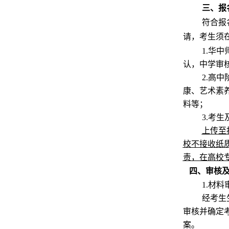
三、报
符合报
请，考生须
1.华
认，中学审
2.高
康、艺术素
料等；
3.考
上传至
校不接收纸
责，在高校
四、审核
1.材料
经考生
审核并确定
案。