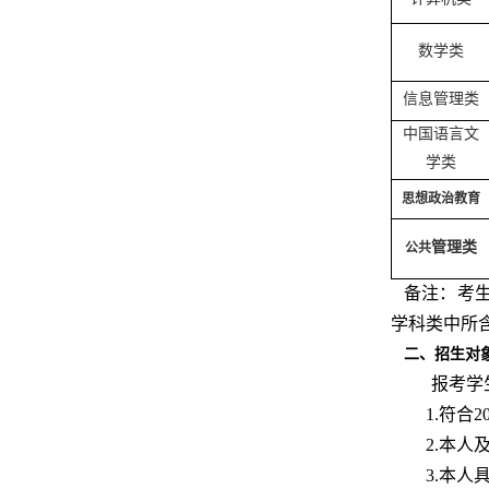
数学类
信息管理类
中国语言文
学类
思想政治教育
公共
管理类
备注：考
学科类中所
二、招生对
报考学
1.符合
2.本
3.本