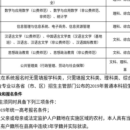
全）
数学与应用数学（公费师范）、数学与应用数学（非公费师范、
理科、综
非师范）、统计学
信息管理与信息系统、电子商务、信息资源管理
理科、综
汉语言文学（公费师范）、中国语言文学类（汉语言文学（基地
文科、综
班）、汉语言、汉语言文学（非公费师范）、汉语国际教育）
思想政治教育（公费师范）、思想政治教育（非公费师范）
文科、综
文科、理科
公共管理类（行政管理、劳动与社会保障）
革
生在系统报名时无需填报学科类，只需填报文科类、理科类、综
含专业以各省
（
市、区
）
招生
主管部门
公布的
2019年普通本科
象和报名条件
生须同时具备下列三项条件：
2019年统一高考报名条件；
人及父亲或母亲或法定监护人户籍地在实施区域的农村，本人具有
人具有户籍所在县高中连续3年学籍并实际就读。