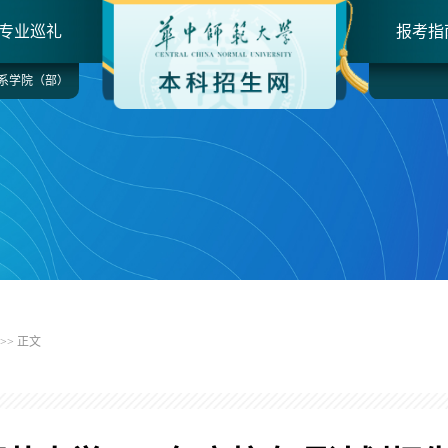
专业巡礼
报考指
系学院（部）
>> 正文