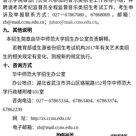
音乐学院
等部门负责人
参加的音乐类招生工作领导小组，并
聘请考风考纪监督员全程监督音乐类招生考试工作，考生申
诉及举报联系方式：
027－67867080、67868009 ，邮箱：
zb@mail.ccnu.edu.cn；
jubao@mail.ccnu.edu.cn
。
九、其他说明
本招生简章由华中师范大学招生办公室负责解释。
若教育部或生源省份招生考试机构
2017
年有关艺术类招
生的相关规定有变化，则按新的规定执行。
十、咨询方式
华中师范大学招生办公室
办公地点：湖北省
武汉市洪山区珞喻路
152
号华中师范大
学行政楼附楼
101
室
咨询电话：
027
－
67863334
、
67863404
、
67863374
、
67862239
网
址：
http://zs.ccnu.edu.cn/
电子邮箱：
zb@mail.ccnu.edu.cn