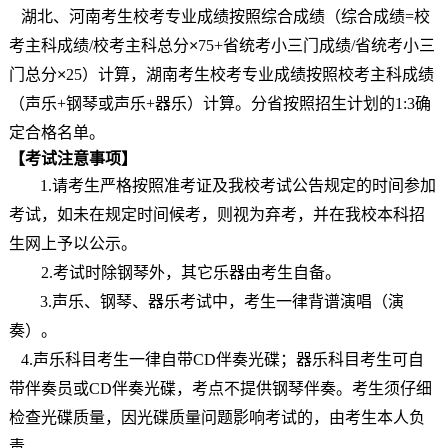
湖北、河南考生校考专业成绩按照综合成绩（综合成绩
=
校
考主科成绩
/
校考主科总分
×
75+
省统考小三门成绩
/
省统考小三
门总分
×
25
）计算，湖南考生校考专业成绩按照校考主科成绩
（声乐
+
钢琴或声乐
+
器乐
）
计算。分省按照招生计划的
1:3
确
定合格名单。
【考试
注意事项
】
1.
请考生严格按照准考证及我校考试公告规定的时间参加
考试，如未在规定时间候考，则视为弃考，并在我校本科招
生网上予以公示。
2.
考试时除钢琴外，其它乐器由考生自备。
3
.
声乐、钢琴、器乐考试中，考生一律背谱演唱（演
奏）。
4
.
声乐科目考生一律自带
CD
伴奏光碟；器乐科目考生可自
带伴奏员或
CD
伴奏光碟，考点不提供钢琴伴奏。考生须仔细
检查光碟质量，因光碟质量问题影响考试的，由考生本人负
责。