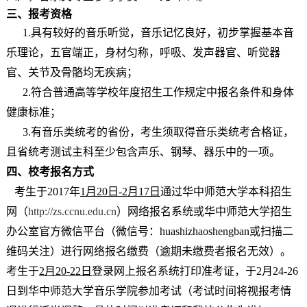
三、报
考
资格
1.
具有较好的音乐听觉，音乐记忆良好，初步掌握基本音
乐理论，五官端正，身材匀称，呼吸、发声器官、听觉器
官、关节及骨骼均无疾病；
2.
符合普通高等学校年度招生工作规定中报名条件和身体
健康标准；
3.
有音乐类统考的省份，考生须取得音乐类统考合格证，
且省统考测试主科至少包含声乐、钢琴、器乐中的一项。
四、
校
考报名方式
考生于
2017
年
1
月
20
日
-2
月
17
日
通过华中师范大学本科招生
网（
http://zs.ccnu.edu.cn
）网络报名系统或华中师范大学招生
办公室官方微信平台（微信号：
huashizhaoshengban
或扫描二
维码关注）进行网络报名缴费
（逾期未缴费者报名无效）
。
考生于
2
月
20-22
日
登录网上报名系统打印准考证，于
2
月
24-
26
日到华中师范大学音乐学院参加考试（
考试时间将视报考情