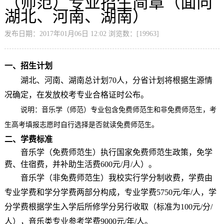
（师范）专业招生简章（面向
湖北、河南、湖南）
发布日期：2017年01月06日 12:02 浏览数：[
19963
]
一、
招生计划
湖北
、河南、湖南总计划
70人，分省计划将根据生源情
况确定，在发放校考专业合格证时公布。
说明：音乐学
（师范）
专业包含免费师范生和非免费师范生，考
生高考填报志愿时自行选择是否就读免费师范生。
二
、
学费标准
音乐学
（
免费师范生
）
执行
国家免费师范生政策，
免学
费
、住宿费，并补助生活费
600元/月
/人
）。
音乐学
（
非免费师范生
）
我校实行学分制收费，学费由
专业学费和学分学费两部分构成，专业学费
5750元/年/人，学
分
学费
根据学生入学后所修学分另行收取（标准为
100元/分/
人），音乐类专业参考学费9000元/年/人。