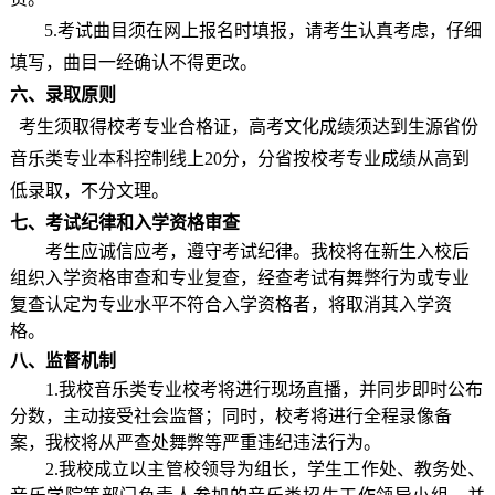
5
.
考试曲目须在网上报名时填报，请考生认真考虑，仔细
填写，曲目一经确认不得更改。
六、
录取原则
考生须取得校考专业合格证，高考文化成绩须达到生源省份
音乐
类
专业
本科
控制线上
20
分
，
分省按校考专业成绩从高到
低录取，不分文理。
七
、考试纪律和入学资格审查
考生应诚信应考，遵守考试纪律。我校将在新生入校后
组织入学资格审查和专业复查，经查考试有舞弊行为或专业
复查认定为专业水平不符合入学资格
者
，将取消
其
入学资
格。
八
、监督机制
1.
我校音乐类专业校考将进行现场直播，并同步即时公布
分数，主动接受社会监督；同时，
校考
将
进行全程录像备
案，
我校将
从严查处舞弊等严重违纪违法行为。
2.
我校成立以主管校领导为组长，学生工作处、教务处
、