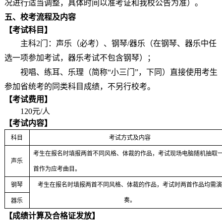
况进行适当调整，
具体时间以准考证和我校公告为准）。
五、
校考流程及内容
【考试科目】
主科
2
门：声乐（必考）、钢琴
/
器乐（在钢琴、器乐中任
选一项参加考试，器乐考试不包含钢琴）；
视唱、练耳、乐理（简称
“小三门”，下同）直接使用考生
参加省统考的同类科目成绩，不另行校考。
【考试费用】
120
元
/
人
【考试内容】
科目
考试方式及内容
考生在报名时填报两首不同风格、体裁的作品，考试现场电脑随机抽取
声乐
首作为应考曲目。
钢琴
考生在报名时填报两首不同风格、体裁
的
作品，考试时两首作品均需演
奏。
器乐
【成绩计算及合格证发放】