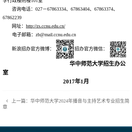
学行政楼附楼
101
室
咨询电话：
027
－
67863334
、
67863404
、
67863374
、
67862239
网址：
http://zs.ccnu.edu.cn/
电子邮箱
：
zb@mail.ccnu.edu.cn
新浪招办官方微博：
招办官方微信：
华中师范大学招生办公
室
2017
年1月
上一篇：华中师范大学2024年播音与主持艺术专业招生简
章