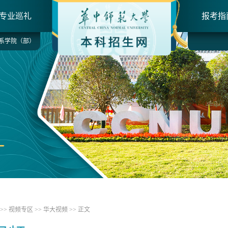
专业巡礼
报考指
系学院（部）
>>
视频专区
>>
华大视频
>> 正文