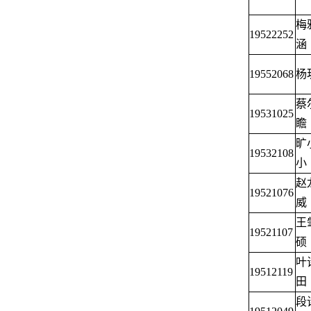
梅
19522252
涵
19552068
杨
蔡
19531025
瞻
旷
19532108
小
赵
19521076
威
王
19521107
硕
叶
19512119
田
段