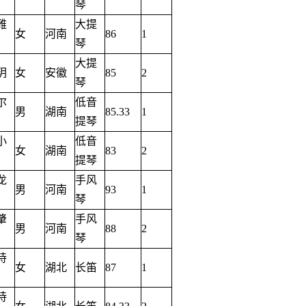
琴
雅
大提
女
河南
86
1
琴
大提
玥
女
安徽
85
2
琴
尔
低音
男
湖南
85.33
1
提琴
小
低音
女
湖南
83
2
提琴
龙
手风
男
河南
93
1
琴
肇
手风
男
河南
88
2
琴
诗
女
湖北
长笛
87
1
诗