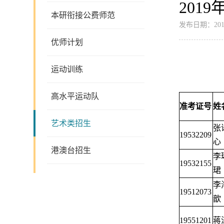
201
本研衔接公费师范
发布日期：2019
优师计划
运动训练
高水平运动队
准考证号
姓
艺术类招生
张
19532209
心
港澳台招生
李
19532155
珺
李
19512073
歆
19551201
蒋