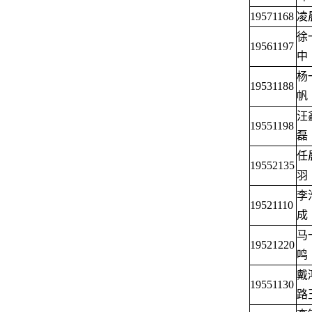
19571168
凌
徐
19561197
中
杨
19531188
帆
汪
19551198
磊
任
19552135
羽
李
19521110
成
马
19521220
鸣
戴
19551130
路