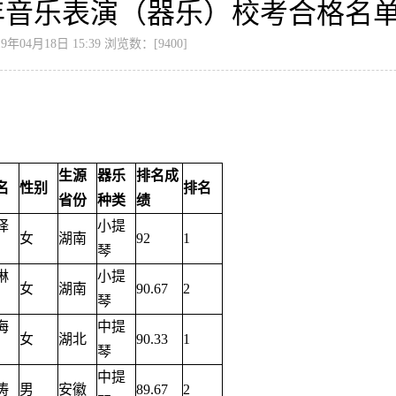
9年音乐表演（器乐）校考合格名
年04月18日 15:39 浏览数：[
9400
]
生源
器乐
排名成
名
性别
排名
省份
种类
绩
译
小提
女
湖南
92
1
琴
琳
小提
女
湖南
90.67
2
琴
海
中提
女
湖北
90.33
1
琴
中提
涛
男
安徽
89.67
2