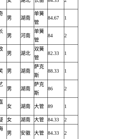
女
湖北
长笛
84.33
2
奇
单簧
男
湖南
84.67
1
管
长
单簧
男
河南
84
2
管
致
双簧
男
湖北
82.33
1
管
萨克
笑
男
湖南
88.33
1
斯
艺
萨克
男
湖南
86
2
斯
嘉
女
湖南
大管
89
1
疑
女
湖南
大管
84.33
2
海
男
安徽
大管
84.33
2