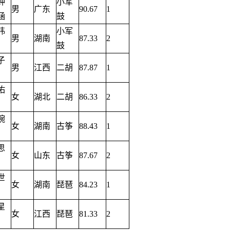
钟
小军
男
广东
90.67
1
涵
鼓
祎
小军
男
湖南
87.33
2
鼓
子
男
江西
二胡
87.87
1
佑
女
湖北
二胡
86.33
2
婉
女
湖南
古筝
88.43
1
思
女
山东
古筝
87.67
2
世
女
湖南
琵琶
84.23
1
星
女
江西
琵琶
81.33
2