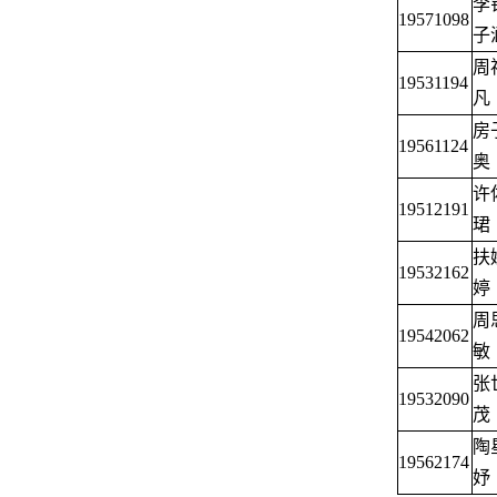
李
19571098
子
周
19531194
凡
房
19561124
奥
许
19512191
珺
扶
19532162
婷
周
19542062
敏
张
19532090
茂
陶
19562174
妤