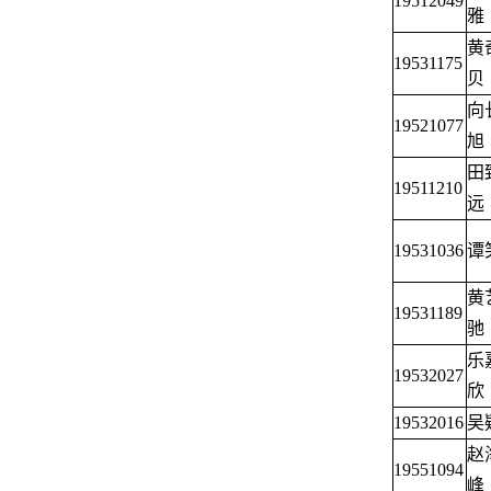
19512049
雅
黄
19531175
贝
向
19521077
旭
田
19511210
远
19531036
谭
黄
19531189
驰
乐
19532027
欣
19532016
吴
赵
19551094
峰