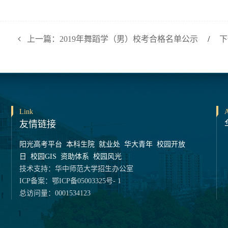
上一篇：2019年舞蹈学（男）校考合格名单公示
/
下
Link
A
友情链接
阳光高考平台
本科生院
就业处
华大青年
校园开放
日
校园GIS
资助体系
校园风光
技术支持：华中师范大学招生办公室
ICP备案：鄂ICP备05003325号- 1
总访问量：0001534123