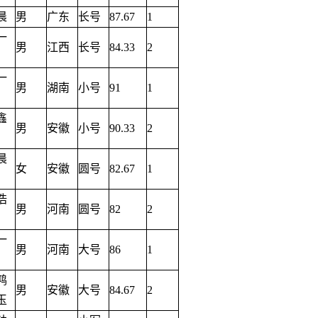
晨
男
广东
长号
87.67
1
一
男
江西
长号
84.33
2
一
男
湖南
小号
91
1
鑫
男
安徽
小号
90.33
2
晨
女
安徽
圆号
82.67
1
浩
男
河南
圆号
82
2
一
男
河南
大号
86
1
鸿
男
安徽
大号
84.67
2
玉