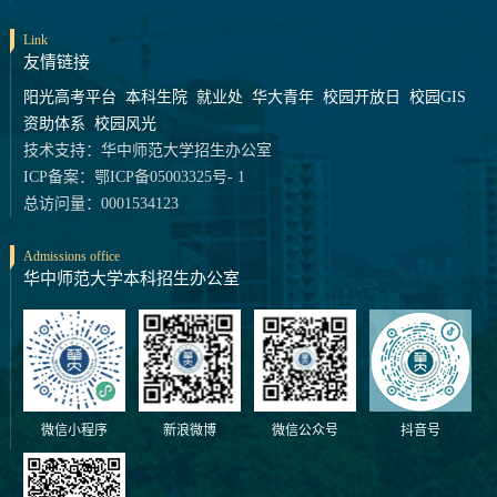
Link
友情链接
阳光高考平台
本科生院
就业处
华大青年
校园开放日
校园GIS
资助体系
校园风光
技术支持：华中师范大学招生办公室
ICP备案：鄂ICP备05003325号- 1
总访问量：0001534123
Admissions office
华中师范大学本科招生办公室
微信小程序
新浪微博
微信公众号
抖音号