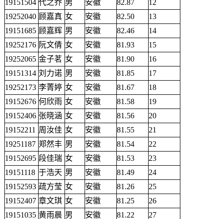
19151504
代之乔
男
安徽
82.87
12
19252040
顾嘉真
女
安徽
82.50
13
19151685
顾嘉辉
男
安徽
82.46
14
19252176
阮文倩
女
安徽
81.93
15
19252065
金子茗
女
安徽
81.90
16
19151314
刘力诺
男
安徽
81.85
17
19252173
李菁婷
女
安徽
81.67
18
19152676
何欣雨
女
安徽
81.58
19
19152406
张晓涵
女
安徽
81.56
20
19152211
周汝佳
女
安徽
81.55
21
19251187
郑然丰
男
安徽
81.54
22
19152695
段佳瑞
女
安徽
81.53
23
19151118
于浩天
男
安徽
81.49
24
19152593
疏方莹
女
安徽
81.26
25
19152407
章文琪
女
安徽
81.25
26
19151035
黄雨晨
男
安徽
81.22
27